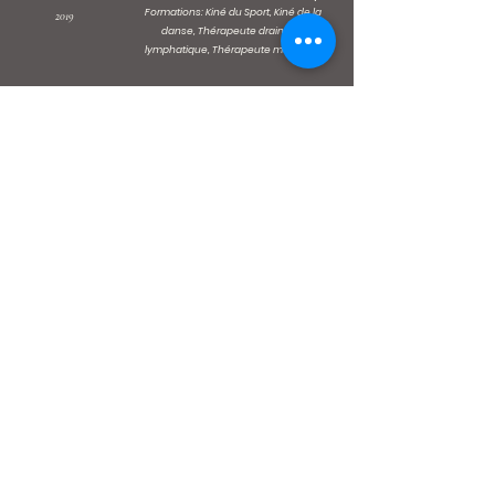
Formations: Kiné du Sport, Kiné de la
2019
danse, Thérapeute drainage
lymphatique, Thérapeute manuelle
Kinésithérapeute
indépendente sportive de
Depuis 2024
BBW (Basketball Baden-
Württemberg)
Depuis 2021
Kinésithérapeute
indépendente sportive de
DBB (Deutscher Basketball
Bund)
Avril 2021- Dézembre
2023
Physiotherapiepraxis
Sacherer -
Freiburg im
Breisgau
Novembre 2019 - Mars
Kinésithérapeute à
2021
Orthopädie und
Vitalzentrum Piro -
Villingen-
Schwenningen
Professeure remplaçente
Depuis Septembre 2023
Modern- et Jazzdance